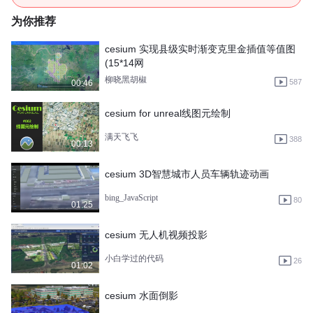
为你推荐
cesium 实现县级实时渐变克里金插值等值图
(15*14网
柳晓黑胡椒
587
00:46
cesium for unreal线图元绘制
满天飞飞
388
00:13
cesium 3D智慧城市人员车辆轨迹动画
bing_JavaScript
80
01:25
cesium 无人机视频投影
小白学过的代码
26
01:02
cesium 水面倒影