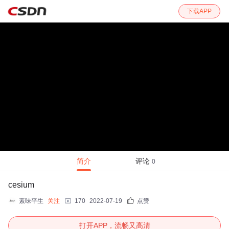
下载APP
简介
评论
0
cesium
素味平生
关注
170
2022-07-19
点赞
打开APP，流畅又高清