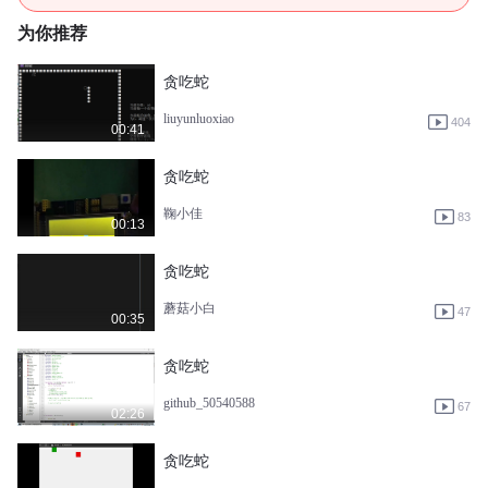
为你推荐
贪吃蛇
liuyunluoxiao
404
00:41
贪吃蛇
鞠小佳
83
00:13
贪吃蛇
蘑菇小白
47
00:35
贪吃蛇
github_50540588
67
02:26
贪吃蛇