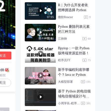
R｜为什么开发者依
然蜂拥选择 Python
微软Reactor
07:05
9
Python 删除列表元素
的三种方法
江帅帅
01:40
60
Bpytop：一款 Python
版终端资源监控器！
发送
程序员TT
01:54
75
新手学编程到底学哪
帅帅
个？Java or Python
0粉丝
大模型部署
02:23
191
关注
基于 Python 的电信领
域电信领域设计与实
现
小周学长-程序设计
391