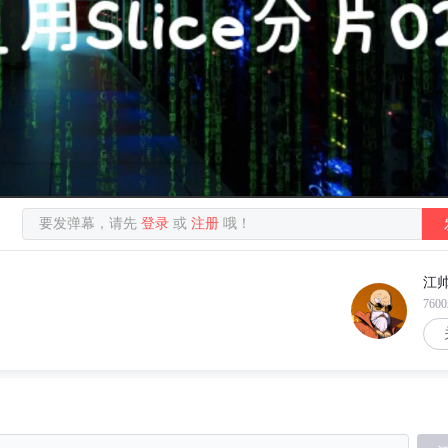
要发弹幕，请先
登录
或
注册
哦！
江
760