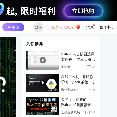
AI 搜索
登录
会员·新人礼包
消息
创作中心
为你推荐
Python 点击按钮选择
文件夹 ，显示目录
Demo
不知缘由
59
在线工作坊 | 开始你
学习 Python 的第一步
微软Reactor
1:08:40
66
久等了，你要的
Python 书籍推荐来
了！
爱摸鱼的菜鸟码农
01:57
240