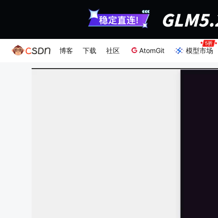
博客
下载
社区
AtomGit
模型市场