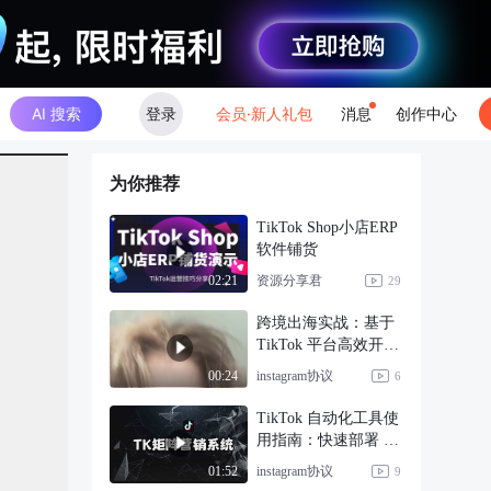
AI 搜索
登录
会员·新人礼包
消息
创作中心
为你推荐
TikTok Shop小店ERP
软件铺货
资源分享君
02:21
29
跨境出海实战：基于
TikTok 平台高效开发
海外客源
instagram协议
00:24
6
TikTok 自动化工具使
用指南：快速部署 +
数据可视化
instagram协议
01:52
9