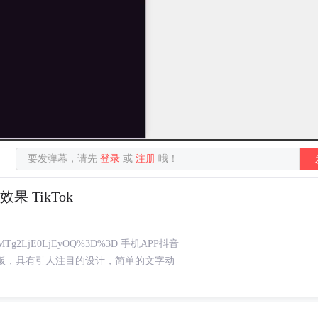
要发弹幕，请先
登录
或
注册
哦！
 TikTok
8mMjcuMTg2LjE0LjEyOQ%3D%3D 手机APP抖音
PR模板，具有引人注目的设计，简单的文字动