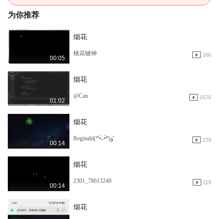
为你推荐
烟花
桃花键神
166
00:05
烟花
@Can
1676
01:02
烟花
Reginald(*•̀ᴗ•́*)و ̑
229
00:14
烟花
2301_78613249
119
00:14
烟花