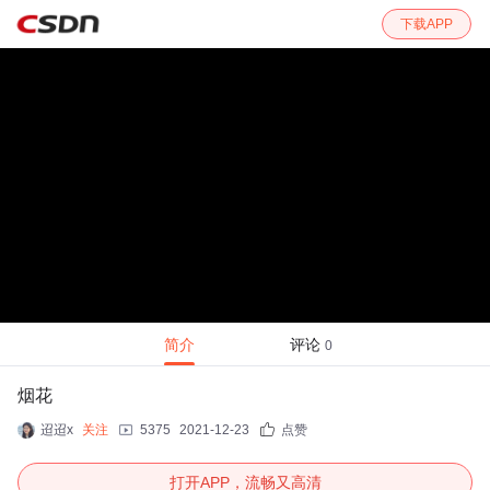
下载APP
简介
评论
0
烟花
迢迢x
关注
5375
2021-12-23
点赞
打开APP，流畅又高清