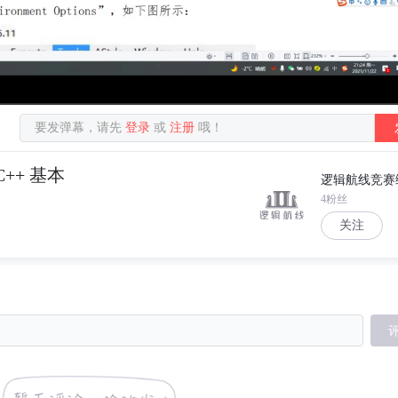
要发弹幕，请先
登录
或
注册
哦！
++ 基本
逻辑航线竞赛
4粉丝
关注