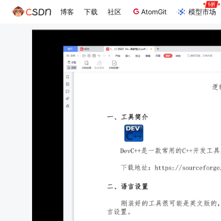
博客
下载
社区
AtomGit
模型市场