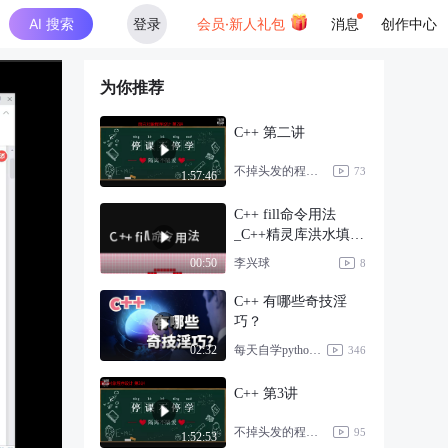
AI 搜索
登录
会员·新人礼包
消息
创作中心
为你推荐
C++ 第二讲
不掉头发的程序员呀
73
1:57:46
C++ fill命令用法
_C++精灵库洪水填充
命令
李兴球
00:50
8
C++ 有哪些奇技淫
巧？
每天自学python一点点
02:32
346
C++ 第3讲
不掉头发的程序员呀
95
1:52:53