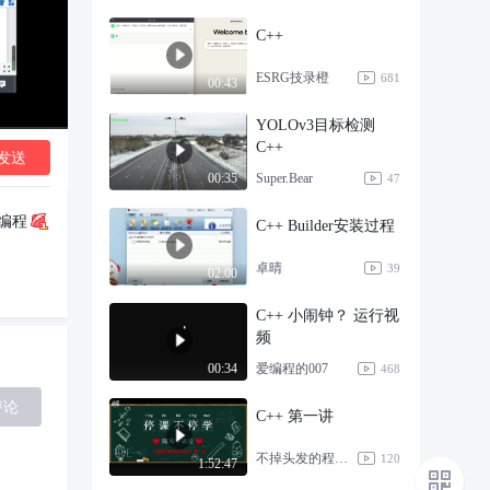
C++
ESRG技录橙
681
00:43
YOLOv3目标检测
C++
发送
Super.Bear
00:35
47
编程
C++ Builder安装过程
卓晴
39
02:00
C++ 小闹钟？ 运行视
频
爱编程的007
00:34
468
评论
C++ 第一讲
不掉头发的程序员呀
120
1:52:47