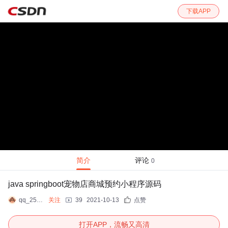
下载APP
简介
评论
0
java springboot宠物店商城预约小程序源码
qq_2550143089
关注
39
2021-10-13
点赞
打开APP，流畅又高清