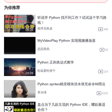
为你推荐
听说学 Python 找不到工作？试试这个学习路
线！
程序员鱼皮
348
08:35
MyVideoPlay Python 实现视频播放器
恋恋西风
59
Python 正则表达式教学
松鼠爱吃饼干
114
28:09
Python sprites精灵模块洪水填充命令fill用法
李兴球
1002
盘点当下几款主流的 Python IDE，哪款最适
合你？