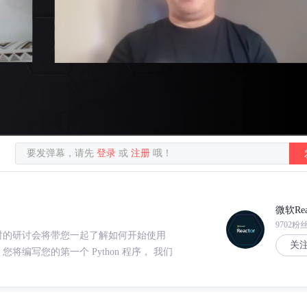
要发弹幕，请先
登录
或
注册
哦！
微软Rea
9702粉
 小时的研讨会将带您一起了解如何开始使用
关
发环境。您将编写您的第一个 Python 程序， 我们