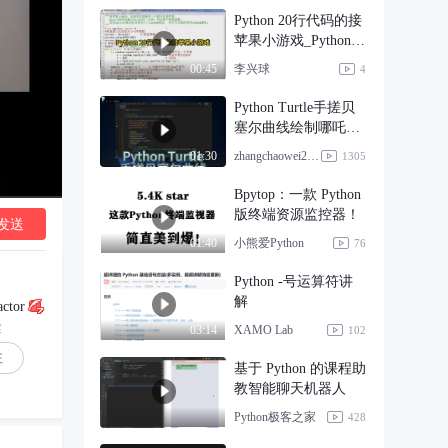
Python 20行代码的接
苹果小游戏_Python精
灵模块
李兴球
00:45
4
Python Turtle手搓贝
塞尔曲线绘制哪吒头
像
zhangchaowei2012
01:30
1305
Bpytop：一款 Python
版终端资源监控器！
发送
小熊爱Python
01:40
76
Python -号运算符讲
解
ctor
丝
XAMO Lab
03:14
102
注
基于 Python 的课程助
教智能聊天机器人
Python极客之家
428