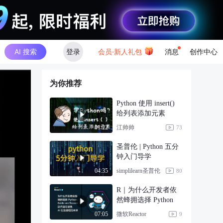
AI 搜索
登录
会员·新人礼包
消息
创作中心
为你推荐
Python 使用 insert()
给列表添加元素
江帅帅
01:22
73
圣普伦 | Python 五分
钟入门导学
simplilearn圣普伦
04:35
80
R｜为什么开发者依
然蜂拥选择 Python
微软Reactor
07:05
9