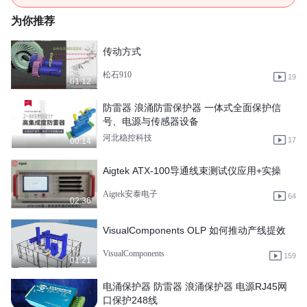
为你推荐
传动方式
松石910
19
01:12
防雷器 浪涌防雷保护器 一体式全面保护信
号、电源与传感器设备
河北稳控科技
17
00:14
Aigtek ATX-100导通线束测试仪应用+实操
Aigtek安泰电子
64
02:36
VisualComponents OLP 如何推动产线提效
VisualComponents
159
01:21
电涌保护器 防雷器 浪涌保护器 电源RJ45网
口保护248线