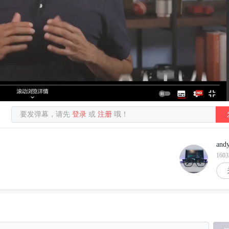
要发弹幕，请先
登录
或
注册
哦！
and
160