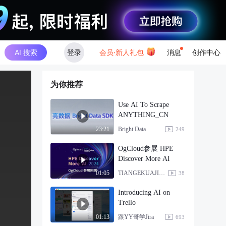
AI 搜索
登录
会员·新人礼包
消息
创作中心
为你推荐
Use AI To Scrape
ANYTHING_CN
Bright Data
23:21
249
OgCloud参展 HPE
Discover More AI
TIANGEKUAJING
01:05
38
Introducing AI on
Trello
跟YY哥学Jira
01:13
693