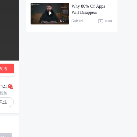
Why 80% Of Apps
Will Disappear
GuKanl
16:23
1088
发送
y421
3粉丝
关注