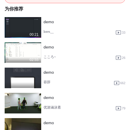
为你推荐
demo
lores__
33
00:21
demo
こころ~
26
02:55
demo
容辞
662
demo
优游涵泳斋
79
demo