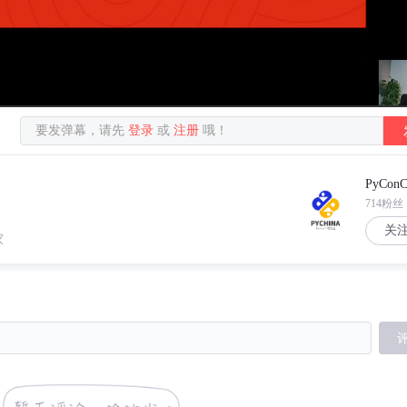
要发弹幕，请先
登录
或
注册
哦！
PyConC
714粉丝
关
家