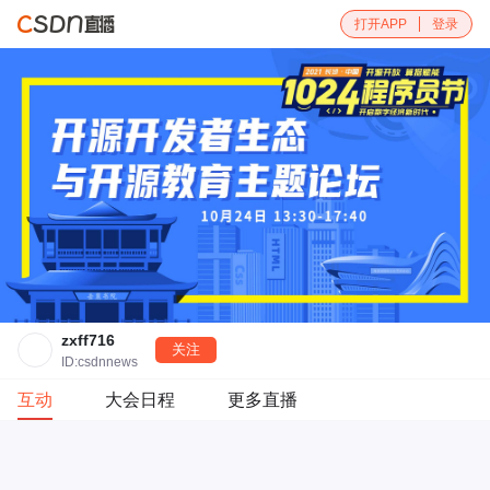
打开APP
登录
zxff716
关注
ID:csdnnews
互动
大会日程
更多直播