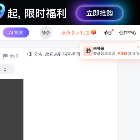
AI 搜索
登录
会员·新人礼包
消息
创作中心
×
未登录
🎁
￥30
登录领取最高
算力币
公告: 欢迎来到的直播间！
举报
0