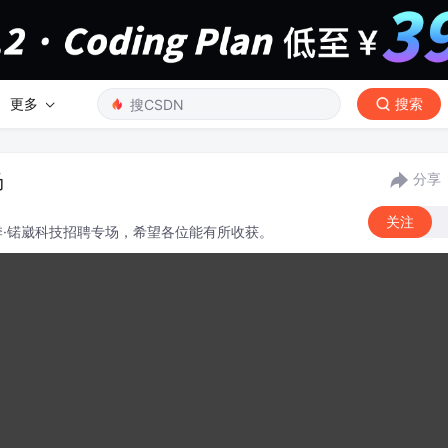
更多
搜索
场
分享
关注
招季·锘崴科技招聘专场，希望各位能有所收获。