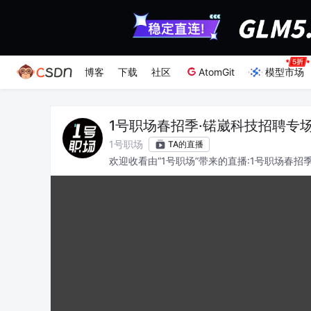
博客
下载
社区
AtomGit
模型市场
1号职场春招季·锘崴科技招聘专
1号职场
TA的直播
欢迎收看由“1号职场”带来的直播:1号职场春