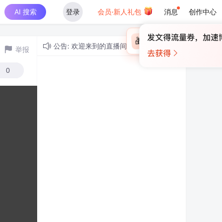
AI 搜索
登录
会员·新人礼包
消息
创作中心
×
未登录
🎁
￥30
登录领取最高
算力币
公告: 欢迎来到的直播间！
举报
0