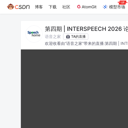
博客
下载
社区
AtomGit
模型市场
第四期 | INTERSPEECH 20
学视觉语音与信号处理中心）
语音之家
TA的直播
欢迎收看由“语音之家”带来的直播:第四期 | INT
与信号处理中心），希望各位能有所收获。