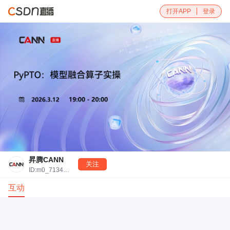
打开APP
登录
昇腾CANN
关注
ID:m0_71340392
互动