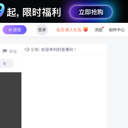
AI 搜索
登录
会员·新人礼包
消息
创作中心
公告: 欢迎来到的直播间！
举报
0