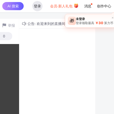
AI 搜索
登录
会员·新人礼包
消息
创作中心
×
未登录
🎁
￥30
登录领取最高
算力币
公告: 欢迎来到的直播间！
举报
0