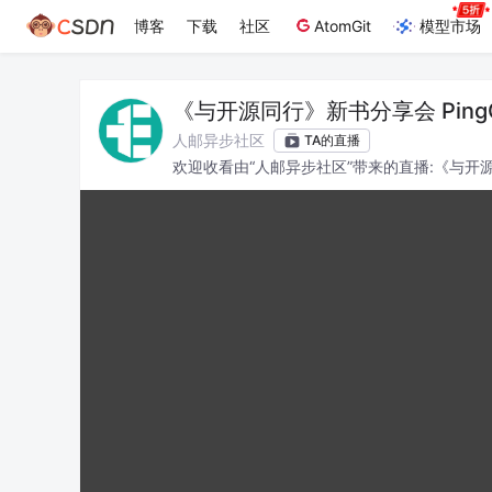
博客
下载
社区
AtomGit
模型市场
《与开源同行》新书分享会 Pin
行的成长与感悟【悦读时间】
人邮异步社区
TA的直播
欢迎收看由“人邮异步社区”带来的直播:《与开源
长与感悟【悦读时间】，希望各位能有所收获