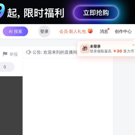
AI 搜索
登录
会员·新人礼包
消息
创作中心
×
未登录
🎁
￥30
登录领取最高
算力币
公告: 欢迎来到的直播间！
举报
0