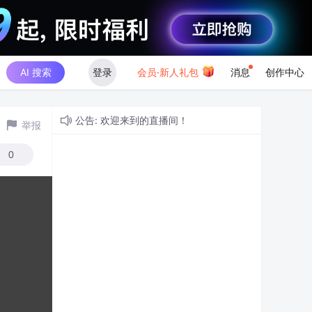
AI 搜索
登录
会员·新人礼包
消息
创作中心
公告: 欢迎来到的直播间！
举报
0