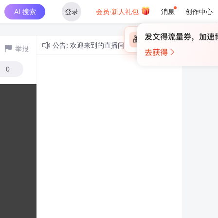
AI 搜索
登录
会员·新人礼包
消息
创作中心
×
未登录
🎁
￥30
登录领取最高
算力币
公告: 欢迎来到的直播间！
举报
0