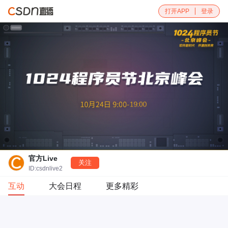
打开APP
登录
官方Live
关注
ID:csdnlive2
互动
大会日程
更多精彩