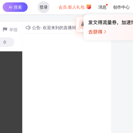
AI 搜索
登录
会员·新人礼包
消息
创作中心
×
未登录
🎁
￥30
登录领取最高
算力币
公告: 欢迎来到的直播间！
举报
0