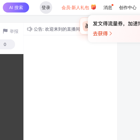
AI 搜索
登录
会员·新人礼包
消息
创作中心
×
未登录
🎁
￥30
登录领取最高
算力币
公告: 欢迎来到的直播间！
举报
0