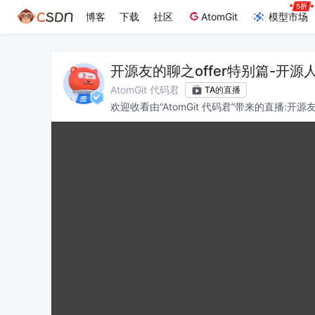
博客
下载
社区
AtomGit
模型市场
开源友的聊之offer特别篇-开
AtomGit 代码君
TA的直播
欢迎收看由“AtomGit 代码君”带来的直播:开
望各位能有所收获。