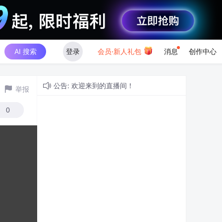
AI 搜索
登录
会员·新人礼包
消息
创作中心
公告: 欢迎来到的直播间！
举报
0