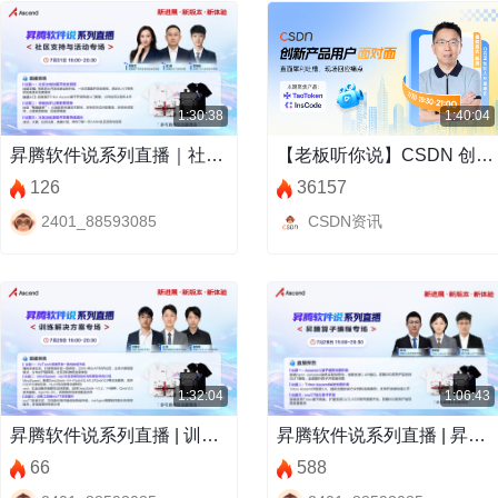
1:30:38
1:40:04
昇腾软件说系列直播｜社区支持与活动
【老板听你说】CSDN 创新产品用户面对面
126
36157
2401_88593085
CSDN资讯
1:32:04
1:06:43
昇腾软件说系列直播 | 训练解决方案专场
昇腾软件说系列直播 | 昇腾算子编程专场
66
588