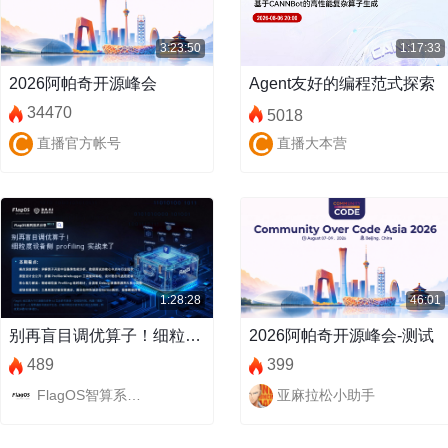
3:23:50
1:17:33
2026阿帕奇开源峰会
Agent友好的编程范式探索
34470
5018
直播官方帐号
直播大本营
1:28:28
46:01
别再盲目调优算子！细粒度设备侧 profiling 实战来了
2026阿帕奇开源峰会-测试
489
399
FlagOS智算系统软件栈
亚麻拉松小助手