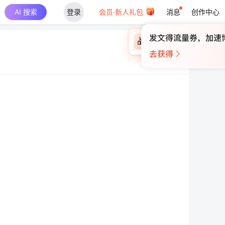
AI 搜索
登录
会员·新人礼包
消息
创作中心
×
未登录
🎁
￥30
登录领取最高
算力币